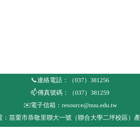
📞連絡電話：（037）381256
📫傳真號碼：（037）381259
✉️電子信箱：resource@nuu.edu.tw
位置：苗栗市恭敬里聯大一號（聯合大學二坪校區）產