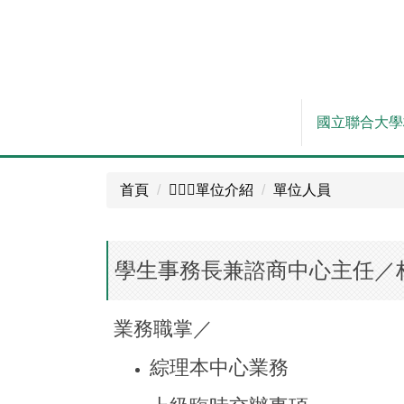
跳
到
主
要
內
國立聯合大學
容
區
首頁
🙋🏼‍♀️單位介紹
單位人員
學生事務長兼諮商中心主任／
業務職掌／
綜理本中心業務